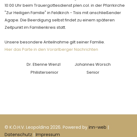
10:00 Uhr beim Trauergottesdienst plen.col. in der Pfarrkirche
"Zur Heiligen Familie" in Feldkirch - Tisis mit anschließender
Agape. Die Beerdigung selbst findet zu einem späteren
Zeitpunkt im Familienkreis statt.
Unsere besondere Anteilnahme gilt seiner Familie.
Hier das Parte in den Vorarlberger Nachrichten
Dr. Etienne Wenzl
Johannes Worsch
Philistersenior
Senior
© K.Ö.H.V. Leopoldina 2026. Powered by
inn-web
|
Datenschutz
|
Impressum