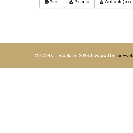
Print
Google
Outlook (.ics)
© K.Ö.H.V. Leopoldina 2026. Powered by
inn-we