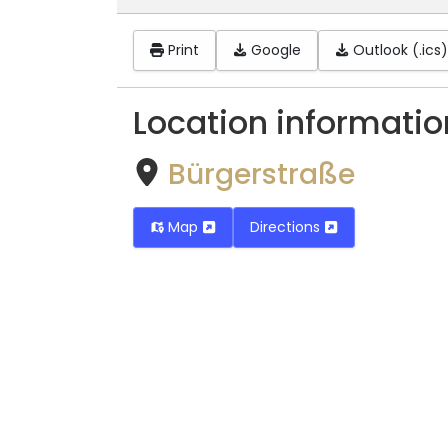
Print
Google
Outlook (.ics)
Location informatio
Bürgerstraße
Map
Directions